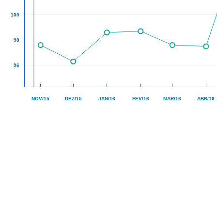
100
98
96
NOV/15
DEZ/15
JAN/16
FEV/16
MAR/16
ABR/16